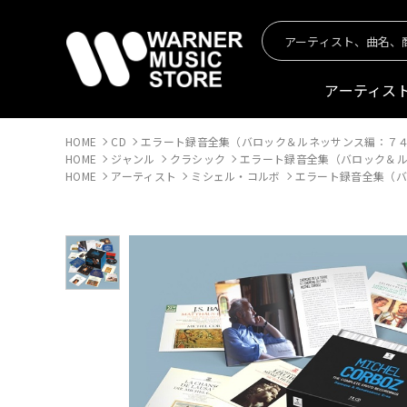
アーティス
HOME
CD
エラート録音全集（バロック＆ルネッサンス編：７
HOME
ジャンル
クラシック
エラート録音全集（バロック＆
HOME
アーティスト
ミシェル・コルボ
エラート録音全集（バ