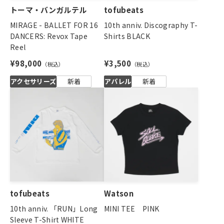
トーマ・バンガルテル
tofubeats
MIRAGE - BALLET FOR 16
10th anniv. Discography T-
DANCERS: Revox Tape
Shirts BLACK
Reel
¥98,000
¥3,500
アクセサリーズ
新着
アパレル
新着
tofubeats
Watson
10th anniv. 「RUN」Long
MINI TEE PINK
Sleeve T-Shirt WHITE