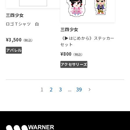
三四少女
ロゴＴシャツ 白
三四少女
《▶はじめから》ステッカー
¥3,500
セット
アパレル
¥800
アクセサリーズ
1
2
3
...
39