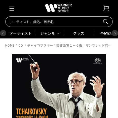
アーティスト
ジャンル
グッズ
予約商品
HOME
CD
チャイコフスキー：交響曲第１－６番、マンフレッド交響曲 （６ Ｈｙｂｒｉｄ ＳＡＣＤ）