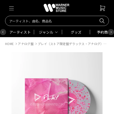
アーティスト
ジャンル
グッズ
予約商品
HOME
アナログ盤
プレイ（ストア限定盤デラックス・アナログ）【輸入盤】