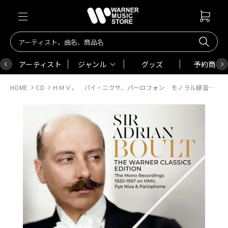
アーティスト
ジャンル
グッズ
予約商品
HOME
CD
ＨＭＶ， パイ・ニクサ、パーロフォン モノラル録音全集 １９２０－１９５７ （３６ＣＤ）