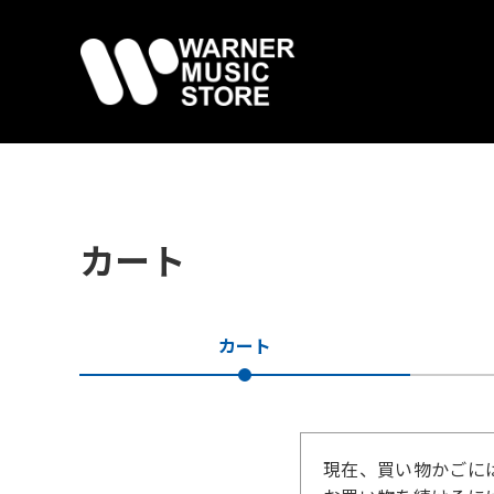
カート
カート
現在、買い物かごに